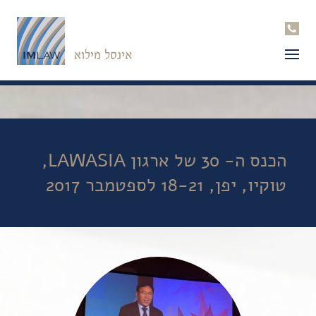
הכנס ה- 30 של ארגון LAWASIA,
טוקיו, יפן, 18-21 לספטמבר 2017