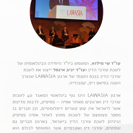
עו”ד שי מילוא
, המשמש כיו”ר היחידה הבינלאומית של
לשכת עורכי הדין ו
עו”ד יניב אינסל
ייצגו את לשכת
עורכי הדין בכנס השנתי של ארגון LAWASIA שנערך
השנה בסיאם ריפ, קמבודיה.
ארגון
LAWASIA
הינו גוף בינלאומי המאגד 40 לשכות
עורכי דין וארגונים מאזור אסיה – פסיפיק, לרבות מדינות
אשר לישראל אין עמן קשרים דיפלומטיים, וכן חברים בו
מספר מצומצם של לשכות מחוץ לאזור אסיה פסיפיק
וביניהן לשכת עורכי הדין בישראל. בארגון חברים גם
שופטים, עורכי דין ואקדמיים אשר המשותף לכולם הוא